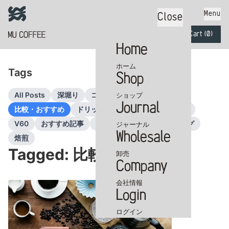
Menu
Close
Cart (
0
)
Home
ホーム
Tags
Shop
カートに商品がありません
All Posts
深堀り
コーヒー豆
器具
ショップ
Journal
比較・おすすめ
ドリップコーヒー
グラインダー
V60
おすすめ記事
認証・品質
テイスティング
ジャーナル
Wholesale
焙煎
Tagged: 比較・おすすめ
卸売
Company
会社情報
Login
ログイン