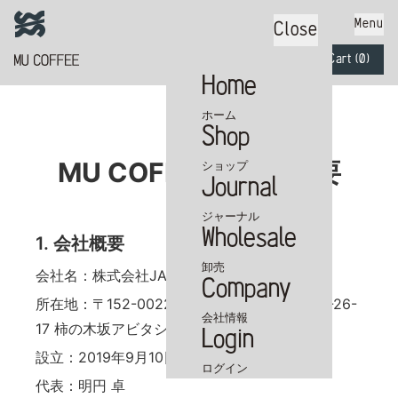
Menu
Close
Cart (
0
)
Home
ホーム
Shop
カートに商品がありません
MU COFFEE | 会社概要
ショップ
Journal
ジャーナル
Wholesale
1. 会社概要
卸売
会社名：株式会社JANAI
Company
所在地：〒152-0022 東京都目黒区柿の木坂2-26-
会社情報
17 柿の木坂アビタシオン101
Login
設立：2019年9月10日
ログイン
代表：明円 卓