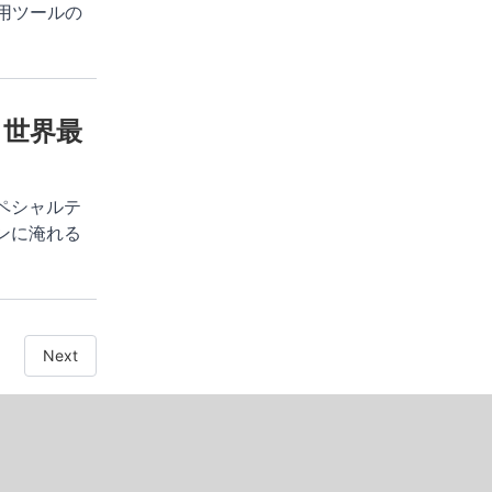
用ツールの
。世界最
ペシャルテ
ンに淹れる
Next