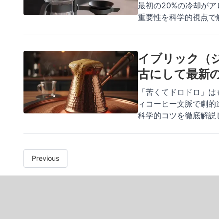
最初の20%の冷却が
重要性を科学的視点で
イブリック（
古にして最新
「苦くてドロドロ」は
ィコーヒー文脈で劇的
科学的コツを徹底解説
Previous