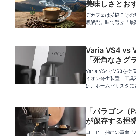
美味しさとお
デカフェは妥協？その
底解説。味で選ぶ「最
Varia VS4
「死角なきグ
Varia VS4とVS
イオン発生装置、工具
は、ホームバリスタに
「パラゴン（P
が保存する揮
コーヒー抽出の革命「パラゴ