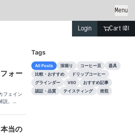
Menu
Login
Cart (
0
)
Tags
All Posts
深堀り
コーヒー豆
器具
ンフォー
比較・おすすめ
ドリップコーヒー
グラインダー
V60
おすすめ記事
認証・品質
テイスティング
焙煎
カフェイン
解説。
...
る本当の