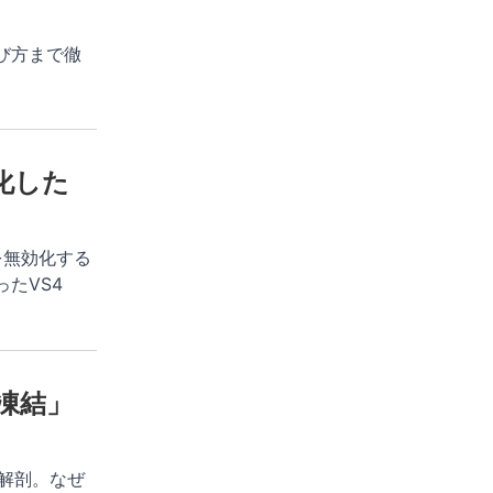
び方まで徹
進化した
気を無効化する
たVS4
間凍結」
徹底解剖。なぜ