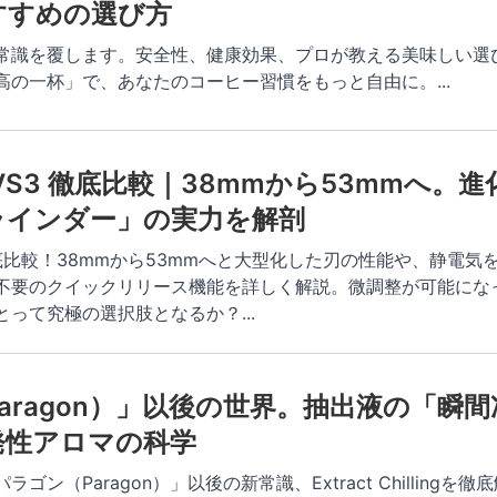
すすめの選び方
常識を覆します。安全性、健康効果、プロが教える美味しい選
高の一杯」で、あなたのコーヒー習慣をもっと自由に。
...
 vs VS3 徹底比較｜38mmから53mmへ。
ラインダー」の実力を解剖
3を徹底比較！38mmから53mmへと大型化した刃の性能や、静電
不要のクイックリリース機能を詳しく解説。微調整が可能になっ
とって究極の選択肢となるか？
...
aragon）」以後の世界。抽出液の「瞬
発性アロマの科学
ン（Paragon）」以後の新常識、Extract Chillingを