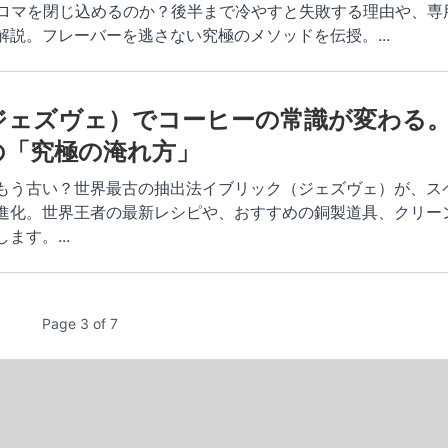
アロマを閉じ込めるのか？後半まで冷やすと失敗する理由や、専
解説。フレーバーを逃さない究極のメソッドを伝授。
...
ジェズヴェ）でコーヒーの常識が変わる
の「究極の淹れ方」
もう古い？世界最古の抽出法イブリック（ジェズヴェ）が、ス
進化。世界王者の最新レシピや、おすすめの銅製道具、クリー
します。
...
Page
3
of
7