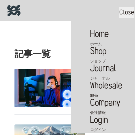
Close
Home
ホーム
Shop
記事一覧
ショップ
Journal
【完全版】カ
ジャーナル
ド教授の科学
Wholesale
朝のコーヒーは実は眠
卸売
戦略」の全貌。集中力
Company
会社情報
Login
デカフェとは
ログイン