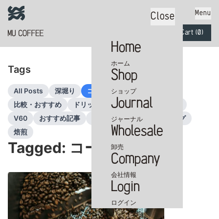
Menu
Close
Cart (
0
)
Home
ホーム
Tags
Shop
カートに商品がありません
All Posts
深堀り
コーヒー豆
器具
ショップ
Journal
比較・おすすめ
ドリップコーヒー
グラインダー
V60
おすすめ記事
認証・品質
テイスティング
ジャーナル
Wholesale
焙煎
Tagged: コーヒー豆
卸売
Company
会社情報
Login
ログイン