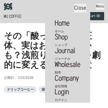
Menu
Close
Cart (
0
)
Home
ホーム
その「酸っぱさ」の正
Shop
体、実はお湯の温度か
カートに商品がありません
ショップ
Journal
も？浅煎りコーヒーを劇
ジャーナル
的に変える抽出の極意
Wholesale
卸売
Company
公開日：
1/22/2026
会社情報
ドリップコーヒー
深堀り
V60
Login
ログイン