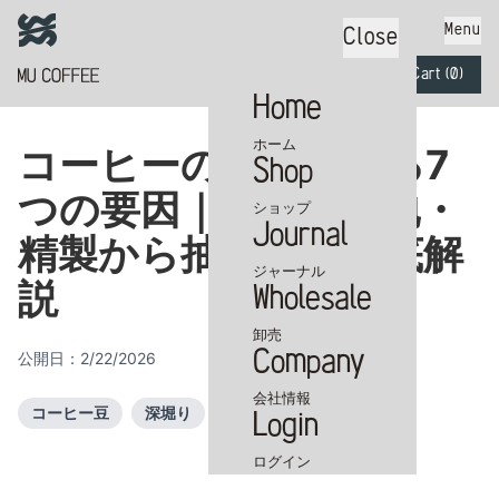
Menu
Close
Cart (
0
)
Home
ホーム
コーヒーの味を決める7
Shop
つの要因｜品種・産地・
カートに商品がありません
ショップ
Journal
精製から抽出まで徹底解
ジャーナル
説
Wholesale
卸売
Company
公開日：
2/22/2026
会社情報
コーヒー豆
深堀り
Login
ログイン