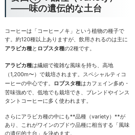
——味の遺伝的な土台
コーヒーは「コーヒーノキ」という植物の種子で
す。約120種以上ありますが、飲用されるのは主に
アラビカ種
と
ロブスタ種
の2種です。
アラビカ種
は繊細で複雑な風味を持ち、高地
（1,200m〜）で栽培されます。スペシャルティコ
ーヒーの中心です。
ロブスタ種
はカフェイン多め・
苦味強めで、低地でも栽培でき、ブレンドやインス
タントコーヒーに多く使われます。
さらにアラビカ種の中にも**品種（variety）**が
あり、これがワインのブドウ品種に相当する「風味
の遺伝的土台」を決めます。