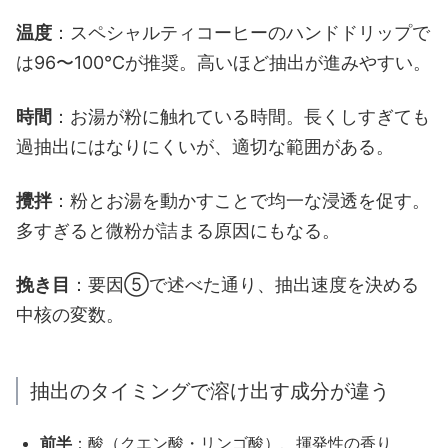
温度
：スペシャルティコーヒーのハンドドリップで
は96〜100℃が推奨。高いほど抽出が進みやすい。
時間
：お湯が粉に触れている時間。長くしすぎても
過抽出にはなりにくいが、適切な範囲がある。
攪拌
：粉とお湯を動かすことで均一な浸透を促す。
多すぎると微粉が詰まる原因にもなる。
挽き目
：要因⑤で述べた通り、抽出速度を決める
中核の変数。
抽出のタイミングで溶け出す成分が違う
前半
：酸（クエン酸・リンゴ酸）、揮発性の香り