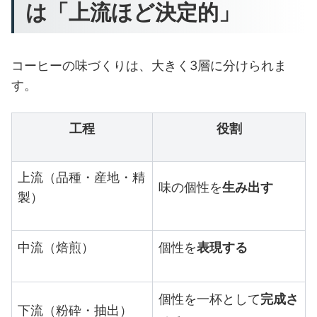
は「上流ほど決定的」
コーヒーの味づくりは、大きく3層に分けられま
す。
工程
役割
上流（品種・産地・精
味の個性を
生み出す
製）
中流（焙煎）
個性を
表現する
個性を一杯として
完成さ
下流（粉砕・抽出）