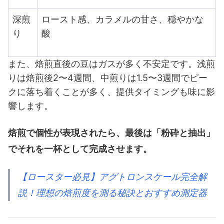
深煎
ロースト感、カラメルの甘さ、穏やかな
り
酸
また、焙煎直後の豆はガスが多く不安定です。浅煎
りは焙煎後2〜4週間、中煎りは1.5〜3週間でピー
クに落ち着くことが多く、提供タイミングも味に影
響します。
焙煎で個性が表現されたら、最後は「粉砕と抽出」
でそれを一杯として完成させます。
【ロースター必見】アグトロンスケール完全解
説！理想の焙煎度を測る秘訣とおすすめ測定器